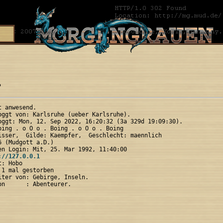
?
 anwesend.

oggt von: Karlsruhe (ueber Karlsruhe).

oggt: Mon, 12. Sep 2022, 16:20:32 (3a 329d 19:09:30).

oing . o O o . Boing . o O o . Boing

isser,  Gilde: Kaempfer,  Geschlecht: maennlich

 (Mudgott a.D.)

en Login: Mit, 25. Mar 1992, 11:40:00

://127.0.0.1
: Hobo

1 mal gestorben

iter von: Gebirge, Inseln.
