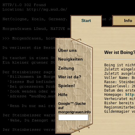
Start
Info
Über uns
Wer ist Boing
Neuigkeiten
Boing ist nicht
Zeitung
Zuletzt eingel
Zuletzt ausgel
Wer ist da?
Voller Name: B
Rasse: Steinbe
Spielen!
Magierlevel: 26
Datum des erst
Hilfe
Homepage: 
http
Verheiratet mit
Bisher bereits 
Google™-Suche
Regionsmitarbe
auf
morgengrauen.info