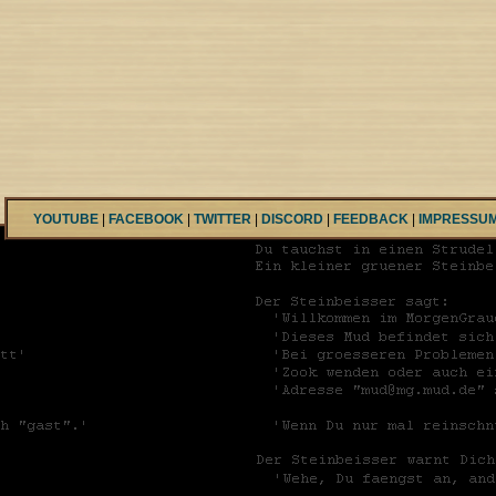
YOUTUBE
|
FACEBOOK
|
TWITTER
|
DISCORD
|
FEEDBACK
|
IMPRESSU