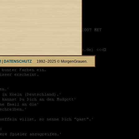
M
|
DATENSCHUTZ
1992–2025 © MorgenGrauen.