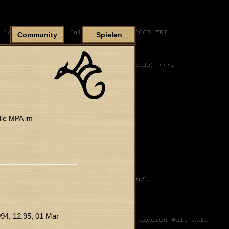
Community
Spielen
die MPA im
994, 12.95, 01 Mar