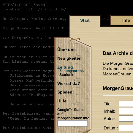
Start
Info
Über uns
Das Archiv 
Neuigkeiten
Die MorgenGrau
Zeitung
Du kannst entwe
Zeitungsarchiv
MorgenGrauen s
Statistik
Wer ist da?
MorgenGraue
Spielen!
Hilfe
Titel:
Google™-Suche
Inhalt:
auf
Autor:
morgengrauen.info
Datum: