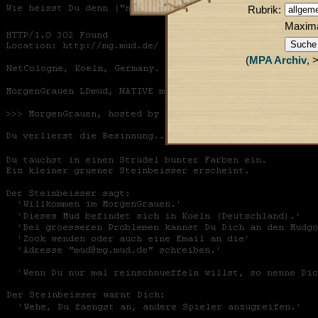
Rubrik:
Maxim
(
MPA Archiv
, 