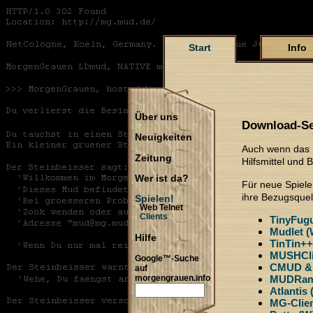
Start
Info
Über uns
Download-Se
Neuigkeiten
Auch wenn das M
Zeitung
Hilfsmittel und B
Wer ist da?
Für neue Spieler
ihre Bezugsquell
Spielen!
Web Telnet
Clients
TinyFugu
Mudlet 
Hilfe
TinTin++
MUSHCli
Google™-Suche
CMUD &
auf
MUDRam
morgengrauen.info
Atlantis
MG-Clie