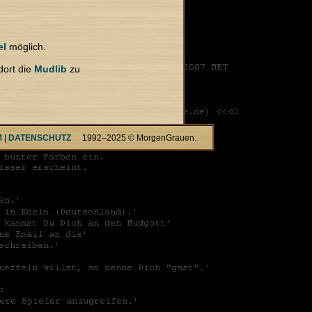
el
möglich.
dort die
Mudlib
zu
M
|
DATENSCHUTZ
1992–2025 © MorgenGrauen.