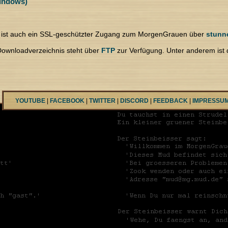
indows)
ts ist auch ein SSL-geschützter Zugang zum MorgenGrauen über
stunn
Downloadverzeichnis steht über
FTP
zur Verfügung. Unter anderem ist 
YOUTUBE
|
FACEBOOK
|
TWITTER
|
DISCORD
|
FEEDBACK
|
IMPRESSU