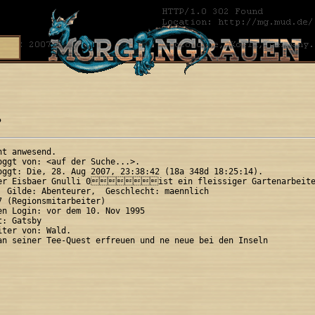
?
t anwesend.

oggt von: <auf der Suche...>.

oggt: Die, 28. Aug 2007, 23:38:42 (18a 348d 18:25:14).

Der Eisbaer Gnulli 0ist ein fleissiger Gartenarbeite
  Gilde: Abenteurer,  Geschlecht: maennlich

7 (Regionsmitarbeiter)

en Login: vor dem 10. Nov 1995

: Gatsby

ter von: Wald.

an seiner Tee-Quest erfreuen und ne neue bei den Inseln
