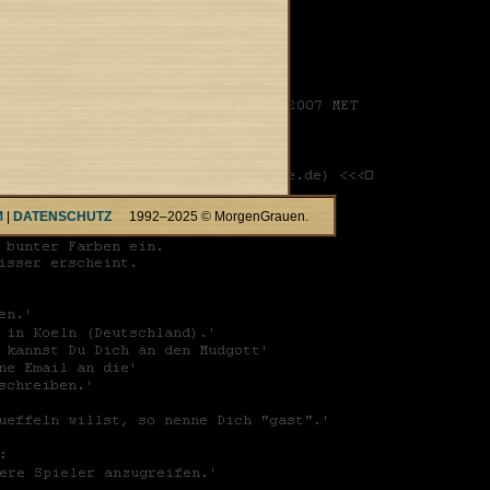
M
|
DATENSCHUTZ
1992–2025 © MorgenGrauen.