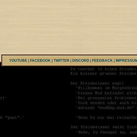
YOUTUBE
|
FACEBOOK
|
TWITTER
|
DISCORD
|
FEEDBACK
|
IMPRESSU