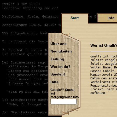
Start
Info
Über uns
Wer ist Gnulli
Neuigkeiten
Gnulli ist nich
Zeitung
Zuletzt eingel
Zuletzt ausgel
Wer ist da?
Voller Name: 
Rasse: Cobalt,
Spielen!
Magierlevel: 2
Datum des erst
Hilfe
Verheiratet mit
Regionsmitarbei
Projekt: Sich 
Google™-Suche
auf
morgengrauen.info