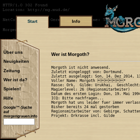
Start
Info
Über uns
Wer ist Morgoth?
Neuigkeiten
Morgoth ist nicht anwesend.

Zeitung
Zuletzt eingeloggt von: Dortmund.

Zuletzt ausgeloggt: Son, 14. Dez 2014, 13
Wer ist da?
Voller Name: Morgoth *

Rasse: Ork,  Gilde: Urukhai,  Geschlecht:
Spielen!
Magierlevel: 26 (Regionsmitarbeiter)

Datum des ersten Login: Don, 19. Mai 1994
Hilfe
ICQ: Bitte nachfragen...

Morgoth hat uns leider fuer immer verlass
Bisher bereits 24 mal gestorben

Google™-Suche
Regionsmitarbeiter von: Gebirge, Schatten
auf
morgengrauen.info