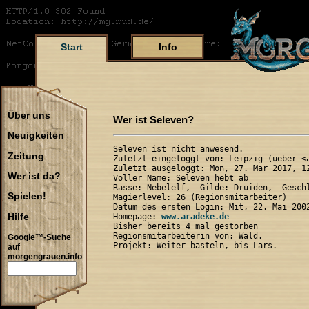
Start
Info
Über uns
Wer ist Seleven?
Neuigkeiten
Seleven ist nicht anwesend.

Zeitung
Zuletzt eingeloggt von: Leipzig (ueber <a
Zuletzt ausgeloggt: Mon, 27. Mar 2017, 12
Wer ist da?
Voller Name: Seleven hebt ab

Rasse: Nebelelf,  Gilde: Druiden,  Geschl
Spielen!
Magierlevel: 26 (Regionsmitarbeiter)

Datum des ersten Login: Mit, 22. Mai 2002
Hilfe
Homepage: 
www.aradeke.de
Bisher bereits 4 mal gestorben

Regionsmitarbeiterin von: Wald.

Google™-Suche
auf
morgengrauen.info