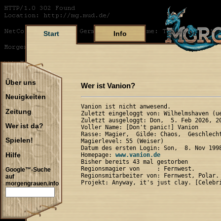
Start
Info
Über uns
Wer ist Vanion?
Neuigkeiten
Vanion ist nicht anwesend.

Zeitung
Zuletzt eingeloggt von: Wilhelmshaven (ue
Zuletzt ausgeloggt: Don,  5. Feb 2026, 20
Wer ist da?
Voller Name: [Don't panic!] Vanion 

Rasse: Magier,  Gilde: Chaos,  Geschlecht
Spielen!
Magierlevel: 55 (Weiser)

Datum des ersten Login: Son,  8. Nov 1998
Hilfe
Homepage: 
www.vanion.de
Bisher bereits 43 mal gestorben

Regionsmagier von     : Fernwest.

Google™-Suche
Regionsmitarbeiter von: Fernwest, Polar.

auf
morgengrauen.info