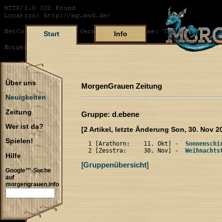
Start
Info
Über uns
MorgenGrauen Zeitung
Neuigkeiten
Zeitung
Gruppe: d.ebene
Wer ist da?
[2 Artikel, letzte Änderung Son, 30. Nov 2
Spielen!
  1 [Arathorn:    11. Okt] -  
Sonnenschi
  2 [Zesstra:     30. Nov] -  
Weihnachts
Hilfe
[
Gruppenübersicht
]
Google™-Suche
auf
morgengrauen.info